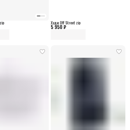
zip
Худи Off Street zip
5 950 ₽