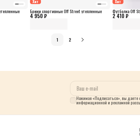
Хит
Хит
 утепленные
Брюки спортивные Off Street утепленные
Футболка Off St
4 950 ₽
2 410 ₽
1
2
Нажимая «Подписаться», вы даете с
информационной и рекламной расс