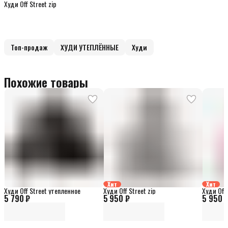
Худи Off Street zip
Топ-продаж
ХУДИ УТЕПЛЁННЫЕ
Худи
Похожие товары
Хит
Хит
Худи Off Street утепленное
Худи Off Street zip
Худи Off 
5 790 ₽
5 950 ₽
5 950 