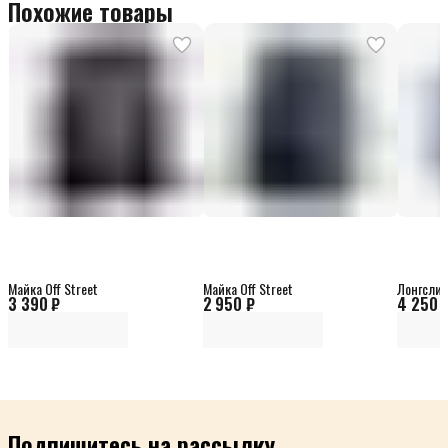
Похожие товары
Майка Off Street
Майка Off Street
Лонгслив 
3 390 ₽
2 950 ₽
4 250 
Подпишитесь на рассылку