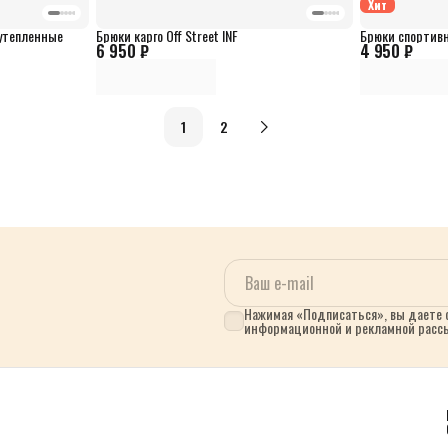
Хит
 утепленные
Брюки карго Off Street INF
Брюки спортивн
6 950 ₽
4 950 ₽
1
2
Нажимая «Подписаться», вы даете с
информационной и рекламной расс