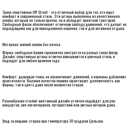
Трико спортивные Off Street - это отличный выбор для тех, кто ищет
комфорт и современный стиль. Эти штаны выполнены из качественного
хлопка, который не только прочен, но и обладает приятной текстурой.
Свободный фасон обеспечивает отличную свободу движений, что делает их
подходящими как для повседневного ношения, так и для активного отдыха.
Материал: мягкий хлопок без начеса
Форма: свободные брюки гармонично смотрятся на разных типах фигур.
Дизайн: спортивные штаны отлично вписываются в уличный стиль и
подходят для любого времени года.
Комфорт: дышащая ткань не ограничивает движений, а карманы добавляют
практичности. Высокое качество пошива гарантирует долговечность как
формы, так и цвета даже после множества стирок.
Разнообразие стилей: винтажный дизайн отлично подойдет для рок-
концертов, хип-хоп вечеринок, путешествий или уютных вечеров дома.
Уход за вещами: стирка при температуре 30 градусов Цельсия.