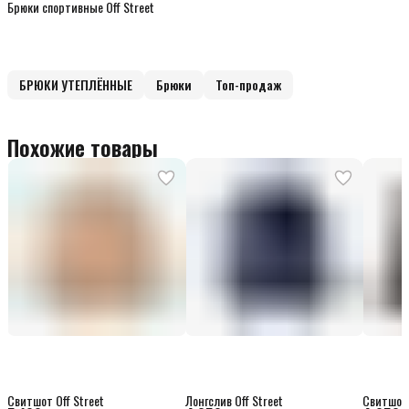
Брюки спортивные Off Street
БРЮКИ УТЕПЛЁННЫЕ
Брюки
Топ-продаж
Похожие товары
Свитшот Off Street
Лонгслив Off Street
Свитшот 