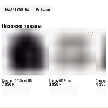
БАЗА / ESSENTIAL
Футболки
Похожие товары
Свитшот Off Street NB
Шорты Off Street
Свитшот 
7 950 ₽
3 950 ₽
4 950 