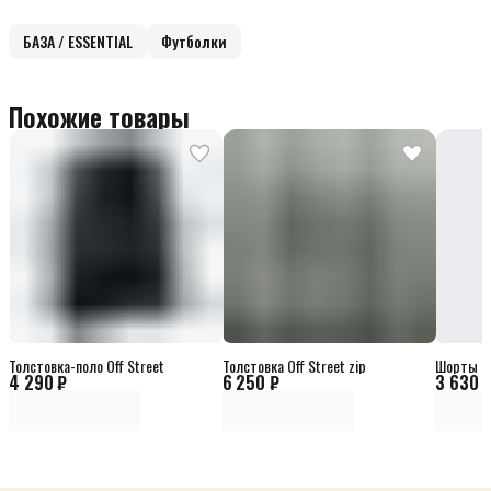
БАЗА / ESSENTIAL
Футболки
Похожие товары
Толстовка-поло Off Street
Толстовка Off Street zip
Шорты Of
4 290 ₽
6 250 ₽
3 630 