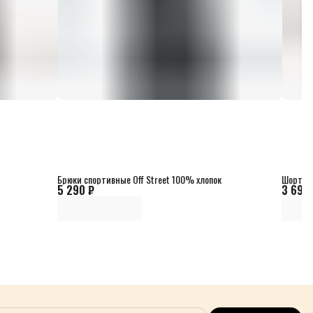
Брюки спортивные Off Street 100% хлопок
Шорты х
5 290 ₽
3 690 