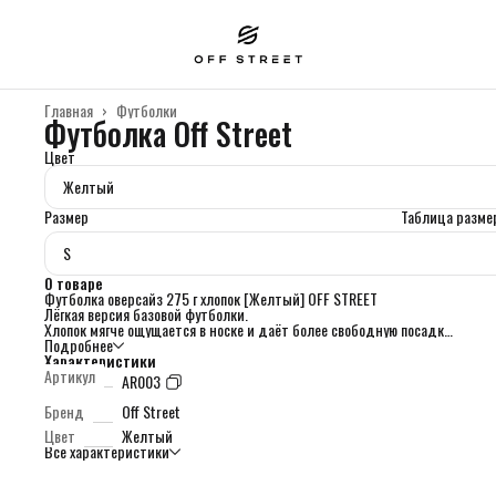
Главная
›
Футболки
Футболка Off Street
Цвет
Желтый
Размер
Таблица разме
S
О товаре
Футболка оверсайз 275 г хлопок [Желтый] OFF STREET
Лёгкая версия базовой футболки.
Хлопок мягче ощущается в носке и даёт более свободную посадку.
Комфортный вариант на каждый день.
Подробнее
Детали:
Характеристики
• 100% хлопок
Артикул
AR003
• плотность 275 г
• мягкая ткань
Бренд
Off Street
• классический оверсайз
Цвет
Желтый
• спущенная линия плеч
Все характеристики