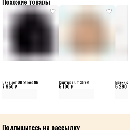
Похожие товары
Свитшот Off Street NB
Свитшот Off Street
Брюки сп
7 950 ₽
5 100 ₽
5 290 
Подпишитесь на рассылку