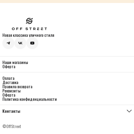
Новая классика уличного стиля
Наши магазины
Оферта
Оплата
Доставка
Правила возврата
Реквизиты
Оферта
Политика конфиденциальности
Контакты
Магазин Мясницкая
Москва, ул. Мясницкая 13, с 21
©OffStreet
Телефон
8 (933) 330-01-44