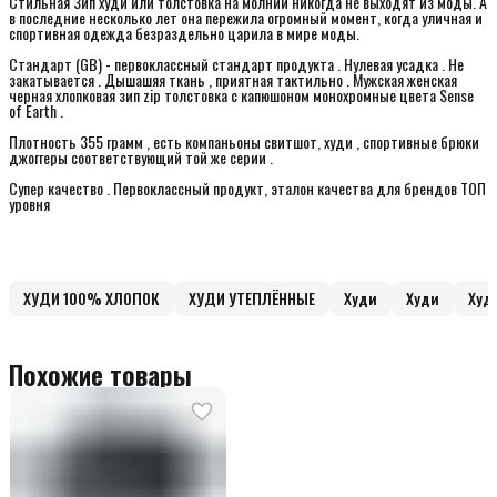
Стильная Зип худи или толстовка на молнии никогда не выходят из моды. А
в последние несколько лет она пережила огромный момент, когда уличная и
спортивная одежда безраздельно царила в мире моды.
Стандарт (GB) - первоклассный стандарт продукта . Нулевая усадка . Не
закатывается . Дышашяя ткань , приятная тактильно . Мужская женская
черная хлопковая зип zip толстовка с капюшоном монохромные цвета Sense
of Earth .
Плотность 355 грамм , есть компаньоны свитшот, худи , спортивные брюки
джоггеры соответствующий той же серии .
Супер качество . Первоклассный продукт, эталон качества для брендов ТОП
уровня
ХУДИ 100% ХЛОПОК
ХУДИ УТЕПЛЁННЫЕ
Худи
Худи
Худ
Похожие товары