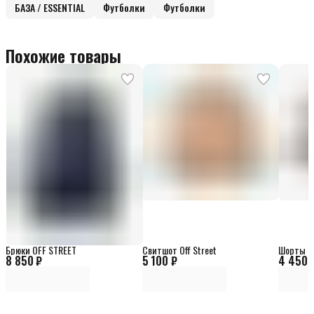
БАЗА / ESSENTIAL
Футболки
Футболки
Похожие товары
Брюки OFF STREET
Свитшот Off Street
Шорты Of
8 850 ₽
5 100 ₽
4 450 