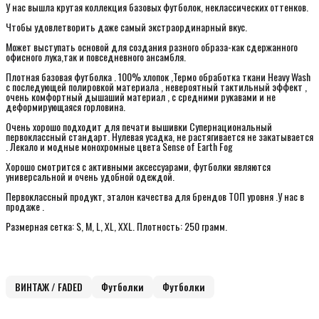
У нас вышла крутая коллекция базовых футболок, неклассических оттенков.
Чтобы удовлетворить даже самый экстраординарный вкус.
Может выступать основой для создания разного образа-как сдержанного
офисного лука,так и повседневного ансамбля.
Плотная базовая футболка . 100% хлопок ,Термо обработка ткани Heavy Wash
с последующей полировкой материала , невероятный тактильный эффект ,
очень комфортный дышаший материал , с средними рукавами и не
деформирующаяся горловина.
Очень хорошо подходит для печати вышивки Супернациональный
первоклассный стандарт. Нулевая усадка, не растягивается не закатывается
. Лекало и модные монохромные цвета Sense of Earth Fog
Хорошо смотрится с активными аксессуарами, футболки являются
универсальной и очень удобной одеждой.
Первоклассный продукт, эталон качества для брендов ТОП уровня .У нас в
продаже .
Размерная сетка: S, M, L, XL, XXL. Плотность: 250 грамм.
ВИНТАЖ / FADED
Футболки
Футболки