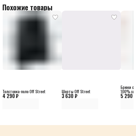
Похожие товары
Брюки сп
Толстовка-поло Off Street
Шорты Off Street
100% хл
4 290 ₽
3 630 ₽
5 290 