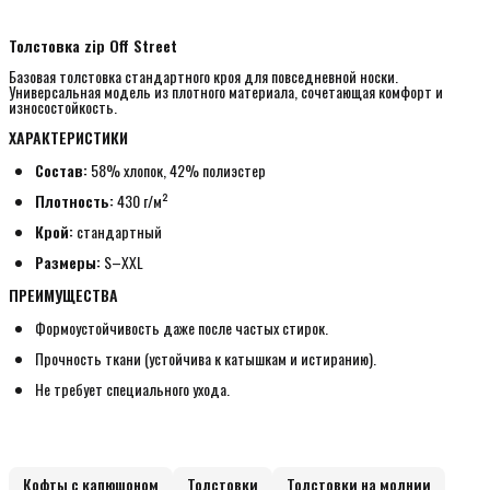
Толстовка zip Off Street
Базовая толстовка стандартного кроя для повседневной носки.
Универсальная модель из плотного материала, сочетающая комфорт и
износостойкость.
ХАРАКТЕРИСТИКИ
Состав:
58% хлопок, 42% полиэстер
Плотность:
430 г/м²
Крой:
стандартный
Размеры:
S–XXL
ПРЕИМУЩЕСТВА
Формоустойчивость даже после частых стирок.
Прочность ткани (устойчива к катышкам и истиранию).
Не требует специального ухода.
Кофты с капюшоном
Толстовки
Толстовки на молнии