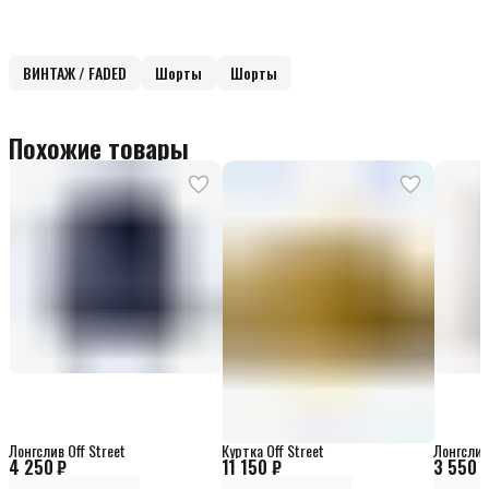
ВИНТАЖ / FADED
Шорты
Шорты
Похожие товары
Лонгслив Off Street
Куртка Off Street
Лонгслив 
4 250 ₽
11 150 ₽
3 550 