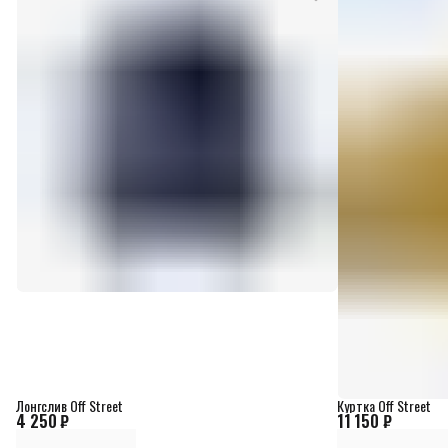
Лонгслив Off Street
Куртка Off Street
4 250 ₽
11 150 ₽