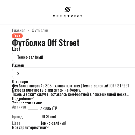
Главная
›
Футболки
Хит
Футболка Off Street
Цвет
Темно-зелёный
Размер
S
О товаре
Футболка оверсайз 305 г хлопок плотная [Темно-зеленый] OFF STREET
Базовая плотность с акцентом на форму.
Ткань держит силуэт, оставаясь комфортной в повседневной носке.
Универсальная модель на каждый день.
Подробнее
Детали:
Характеристики
• 100% хлопок
Артикул
AR005
• плотность 305 г
• сбалансированная плотность
Бренд
Off Street
• классический оверсайз
Цвет
Темно-зелёный
Все характеристики