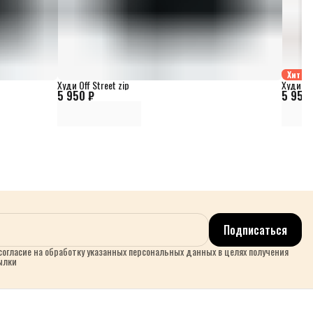
Хит
Худи Off Street zip
Худи Off
5 950 ₽
5 950 
Подписаться
огласие на обработку указанных персональных данных в целях получения
ылки