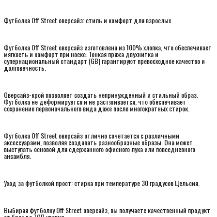
Футболка Off Street оверсайз: стиль и комфорт для взрослых
Футболка Off Street оверсайз изготовлена из 100% хлопка, что обеспечивает
мягкость и комфорт при носке. Тонкая пряжа двухнитка и
супернациональный стандарт (GB) гарантируют превосходное качество и
долговечность.
Оверсайз-крой позволяет создать непринужденный и стильный образ.
Футболка не деформируется и не растягивается, что обеспечивает
сохранение первоначального вида даже после многократных стирок.
Футболка Off Street оверсайз отлично сочетается с различными
аксессуарами, позволяя создавать разнообразные образы. Она может
выступать основой для сдержанного офисного лука или повседневного
ансамбля.
Уход за футболкой прост: стирка при температуре 30 градусов Цельсия.
Выбирая футболку Off Street оверсайз, вы получаете качественный продукт
от бренда ТОП уровня.