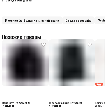
Мужские футболки из плотной ткани
Одежда оверсайз
Футбо
Похожие товары
Хит
Свитшот Off Street NB
Толстовка-поло Off Street
Брюки сп
7 950 ₽
4 290 ₽
4 950 