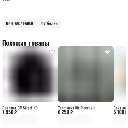
ВИНТАЖ / FADED
Футболки
Похожие товары
Свитшот Off Street NB
Толстовка Off Street zip
Свитшот 
7 950 ₽
6 250 ₽
5 100 ₽