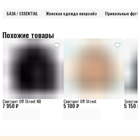
БАЗА / ESSENTIAL
Женская одежда оверсайз
Прикольные футб
Похожие товары
Свитшот Off Street NB
Свитшот Off Street
Толстовка
7 950 ₽
5 100 ₽
5 150 ₽