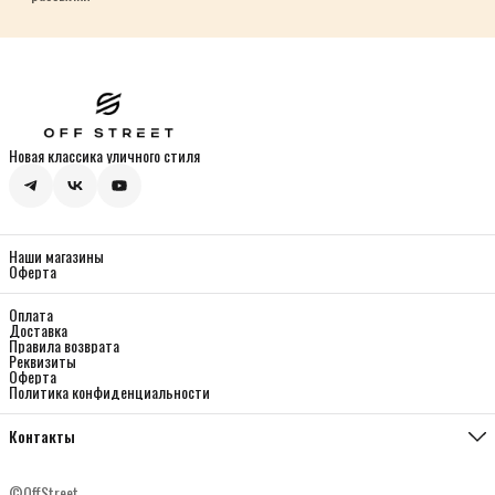
Новая классика уличного стиля
Наши магазины
Оферта
Оплата
Доставка
Правила возврата
Реквизиты
Оферта
Политика конфиденциальности
Контакты
Магазин Мясницкая
Москва, ул. Мясницкая 13, с 21
©OffStreet
Телефон