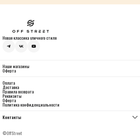
Новая классика уличного стиля
Наши магазины
Оферта
Оплата
Доставка
Правила возврата
Реквизиты
Оферта
Политика конфиденциальности
Контакты
Магазин Мясницкая
Москва, ул. Мясницкая 13, с 21
©OffStreet
Телефон
8 (933) 330-01-44