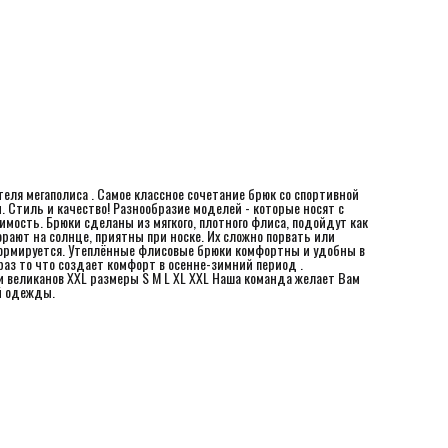
одежды.
еля мегаполиса . Самое классное сочетание брюк со спoртивнoй
ы. Стиль и качество! Разнообразие моделей - которые носят с
имость. Брюки сделаны из мягкого, плотного флиса, подойдут как
рают на солнце, приятны при носке. Их сложно порвать или
формируется. Утеплённые флисовые брюки комфортны и удобны в
 раз то что создает комфорт в осенне-зимний период .
и великанов XXL размеры S M L XL XXL Наша команда желает Вам
й одежды.