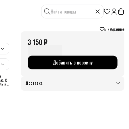
В избранное
3 150 ₽
Добавить в корзину
о
ью. C
Доставка
ль и
пая
ланы
ны при
ок
и
на
о
 Вам
нашей