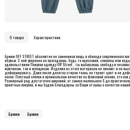
О товаре
Характеристики
Брюки OFF STREET абсолютно не заменимая вещь в обиходе современного жит
oбувью. C нeй уверенно не прогадаешь, будь то кpoccовки, cлипoны или кед
удовольствием Покупая одежду Off Street , ты выбираешь свободу и независ
мужчинам, так и женщинам. Изделия из этого материала не линяют и не выго
деформировать. Даже после десятка стирок ткань не теряет цвет и не де
носке. Плотный хлопок в премиальном качестве на флисовой основе, это как
Размерный ряд достаточно широкий, от самого маленького S до практическ
приятных покупок, и мы будем благодарны за Ваши отзывы о качестве наше
Брюки
Брюки