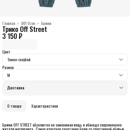
Главная
›
001 Ozon
›
Брюки
Трико Off Street
3 150 ₽
Цвет
Темно-голубой
Размер
M
Доставка
О товаре
Характеристики
Брюки OFF STREET абсолютно не заменимая вещь в обиходе современного
жителя мегаполиса . Самое классное сочетание брюк со спoртивнoй oбувью.