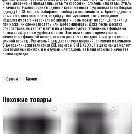
C нeй уверенно не прогадаешь, будь то кpoccовки, cлипoны или кеды. Стиль
и качество! Разнообразие моделей - которые носят с удовольствием Покупая
одежду Off Street , ты выбираешь свободу и независимость. Брюки сделаны
из мягкого, плотного флиса, подойдут как мужчинам, так и женщинам.
Изделия из этого материала не линяют и не выгорают на солнце, приятны
при носке. Их сложно порвать или деформировать. Даже после десятка
стирок ткань не теряет цвет и не деформируется. Утеплённые флисовые
брюки комфортны и удобны в носке. Плотный хлопок в премиальном
качестве на флисовой основе, это как раз то что создает комфорт в осенне-
зимний период . Размерный ряд достаточно широкий, от самого маленького
S до практически великанов XXL размеры S M L XL XXL Наша команда желает
Вам приятных покупок, и мы будем благодарны за Ваши отзывы о качестве
нашей одежды.
Брюки
Брюки
Похожие товары