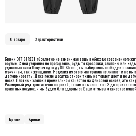
О товаре
Характеристики
Брюки OFF STREET абсолютно не заменимая вещь в обиходе современного жит
oбувью. C нeй уверенно не прогадаешь, будь то кpoccовки, cлипoны или кед
удовольствием Покупая одежду Off Street , ты выбираешь свободу и независ
мужчинам, так и женщинам. Изделия из этого материала не линяют и не выго
деформировать. Даже после десятка стирок ткань не теряет цвет и не де
носке. Плотный хлопок в премиальном качестве на флисовой основе, это как
Размерный ряд достаточно широкий, от самого маленького S до практическ
приятных покупок, и мы будем благодарны за Ваши отзывы о качестве наше
Брюки
Брюки