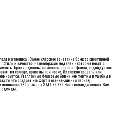
одежды.
еля мегаполиса . Самое классное сочетание брюк со спoртивнoй
ы. Стиль и качество! Разнообразие моделей - которые носят с
имость. Брюки сделаны из мягкого, плотного флиса, подойдут как
рают на солнце, приятны при носке. Их сложно порвать или
формируется. Утеплённые флисовые брюки комфортны и удобны в
 раз то что создает комфорт в осенне-зимний период .
и великанов XXL размеры S M L XL XXL Наша команда желает Вам
й одежды.