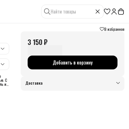
В избранное
3 150 ₽
Добавить в корзину
о
ью. C
Доставка
ль и
пая
ланы
ны при
ок
и
на
о
 Вам
нашей