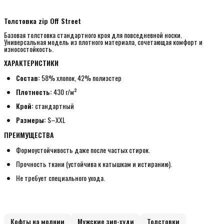
Толстовка zip Off Street
Базовая толстовка стандартного кроя для повседневной носки.
Универсальная модель из плотного материала, сочетающая комфорт и
износостойкость.
ХАРАКТЕРИСТИКИ
Состав:
58% хлопок, 42% полиэстер
Плотность:
430 г/м²
Крой:
стандартный
Размеры:
S–XXL
ПРЕИМУЩЕСТВА
Формоустойчивость даже после частых стирок.
Прочность ткани (устойчива к катышкам и истиранию).
Не требует специального ухода.
Кофты на молнии
Мужские зип-худи
Толстовки