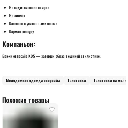
Не садится после стирки
Не линяет
Капюшон с усиленными швами
Карман-кенгуру
Компаньон:
Брюки оверсайз
K05
— заверши образ в единой стилистике.
Молодежная одежда оверсайз
Толстовки
Толстовки на молн
Похожие товары