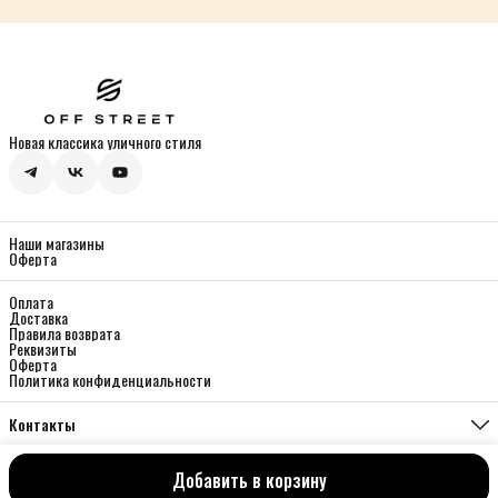
Новая классика уличного стиля
Наши магазины
Оферта
Оплата
Доставка
Правила возврата
Реквизиты
Оферта
Политика конфиденциальности
Контакты
Магазин Мясницкая
Москва, ул. Мясницкая 13, с 21
Добавить в корзину
©OffStreet
Телефон
8 (933) 330-01-44