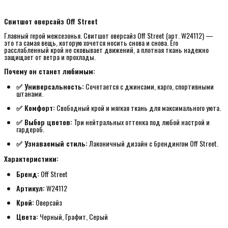
Свитшот оверсайз Off Street
Главный герой межсезонья. Свитшот оверсайз Off Street (арт. W24112) —
это та самая вещь, которую хочется носить снова и снова. Его
расслабленный крой не сковывает движений, а плотная ткань надежно
защищает от ветра и прохлады.
Почему он станет любимым:
✅ Универсальность:
Сочетается с джинсами, карго, спортивными
штанами.
✅ Комфорт:
Свободный крой и мягкая ткань для максимального уюта.
✅ Выбор цветов:
Три нейтральных оттенка под любой настрой и
гардероб.
✅ Узнаваемый стиль:
Лаконичный дизайн с брендингом Off Street.
Характеристики:
Бренд:
Off Street
Артикул:
W24112
Крой:
Оверсайз
Цвета:
Черный, Графит, Серый