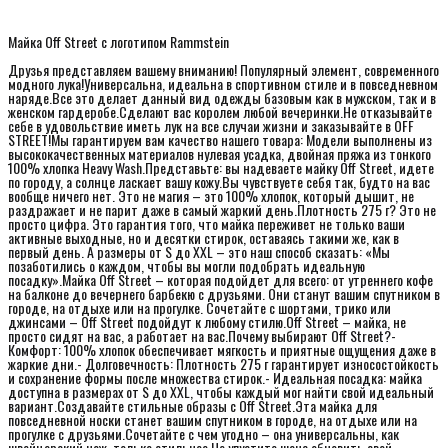
Майка Off Street с логотипом Rammstein
Друзья представляем вашему вниманию! Популярный элемент, современного
модного лука!Универсальна, идеальна в спортивном стиле и в повседневном
наряде.Все это делает данный вид одежды базовым как в мужском, так и в
женском гардеробе.Сделают вас королем любой вечеринки.Не отказывайте
себе в удовольствие иметь лук на все случаи жизни и заказывайте в OFF
STREET!Мы гарантируем вам качество нашего товара: Модели выполнены из
высококачественных материалов нулевая усадка, двойная пряжа из тонкого
100% хлопка Heavy Wash.Представьте: вы надеваете майку Off Street, идете
по городу, а солнце ласкает вашу кожу.Вы чувствуете себя так, будто на вас
вообще ничего нет. Это не магия – это 100% хлопок, который дышит, не
раздражает и не парит даже в самый жаркий день.Плотность 275 г? Это не
просто цифра. Это гарантия того, что майка переживет не только ваши
активные выходные, но и десятки стирок, оставаясь такими же, как в
первый день. А размеры от S до XXL – это наш способ сказать: «Мы
позаботились о каждом, чтобы вы могли подобрать идеальную
посадку».Майка Off Street – которая подойдет для всего: от утреннего кофе
на балконе до вечернего барбекю с друзьями. Они станут вашим спутником в
городе, на отдыхе или на прогулке. Сочетайте с шортами, трико или
джинсами – Off Street подойдут к любому стилю.Off Street – майка, не
просто сидят на вас, а работает на вас.Почему выбирают Off Street?-
Комфорт: 100% хлопок обеспечивает мягкость и приятные ощущения даже в
жаркие дни.- Долговечность: Плотность 275 г гарантирует износостойкость
и сохранение формы после множества стирок.- Идеальная посадка: майка
доступна в размерах от S до XXL, чтобы каждый мог найти свой идеальный
вариант.Создавайте стильные образы с Off Street.Эта майка для
повседневной носки станет вашим спутником в городе, на отдыхе или на
прогулке с друзьями.Сочетайте с чем угодно – она универсальны, как
швейцарский нож, только стильнее.Не упустите шанс обновить свой