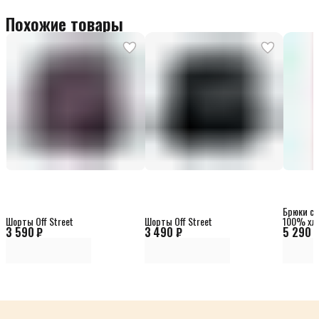
Похожие товары
Брюки сп
Шорты Off Street
Шорты Off Street
100% хл
3 590 ₽
3 490 ₽
5 290 