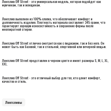
Лонгслив Off Street - это универсальная модель, которая подойдет как
мужчинам, так и женщинам.
Лонгслив выполнен из 100% хлопка, что обеспечивает комфорт и
долговечность изделия. Плотность материала составляет 345 грамм, что
гарантирует хорошую износостойкость и сохранение формы после
многократной стирки.
Лонгслив Off Street отлично смотрится как с пиджаком, так и без него. Он
может быть как базовой, так и стильной, спортивной или вечерней вещью.
Лонгслив Off Street представлен в черном цвете и имеет размеры S, M, L, XL,
XXL.
Лонгслив Off Street - это отличный выбор для тех, кто ценит комфорт,
качество и стиль.
Лонгсливы