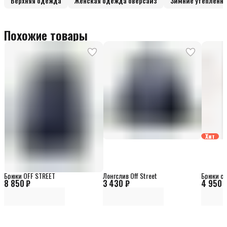
Верхняя одежда
Женская одежда оверсайз
Зимние утеплённы
Похожие товары
Хит
Брюки OFF STREET
Лонгслив Off Street
Брюки сп
8 850 ₽
3 430 ₽
4 950 