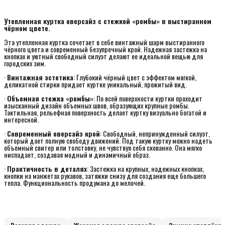
Утепленная куртка оверсайз с стежкой «ромбы» в выстиранном 
чёрном цвете.
Эта утепленная куртка сочетает в себе винтажный шарм выстиранного
чёрного цвета и современный безупречный крой. Надежная застежка на
кнопках и уютный свободный силуэт делают ее идеальной вещью для
городских зим.
·
Винтажная эстетика
: Глубокий чёрный цвет с эффектом мягкой,
деликатной стирки придает куртке уникальный, прожитый вид.
·
Объемная стежка «ромбы»
: По всей поверхности куртки проходит
изысканный дизайн объемных швов, образующих крупные ромбы.
Тактильная, рельефная поверхность делает куртку визуально богатой и
интересной.
·
Современный оверсайз крой
: Свободный, непринужденный силуэт,
который дает полную свободу движений. Под такую куртку можно надеть
объемный свитер или толстовку, не чувствуя себя скованно. Она мягко
ниспадает, создавая модный и динамичный образ.
·
Практичность в деталях
: Застежка на крупных, надежных кнопках,
кнопки на манжетах рукавов, затяжки снизу для создания еще большего
тепла. Функциональность продумана до мелочей.