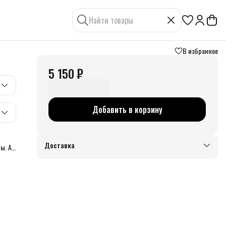
В избранное
5 150 ₽
Добавить в корзину
Доставка
ы. А в
 и
е
se of
юки
 ТОП