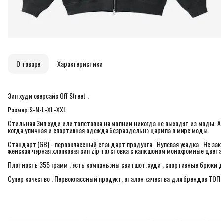
О товаре
Характеристики
Зип худи оверсайз Off Street .
Размер:S-M-L-XL-XXL
Стильная Зип худи или толстовка на молнии никогда не выходят из моды. А
когда уличная и спортивная одежда безраздельно царила в мире моды.
Стандарт (GB) - первоклассный стандарт продукта . Нулевая усадка . Не за
женская черная хлопковая зип zip толстовка с капюшоном монохромные цвета S
Плотность 355 грамм , есть компаньоны свитшот, худи , спортивные брюки 
Супер качество . Первоклассный продукт, эталон качества для брендов ТОП