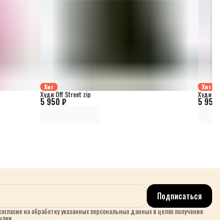
Хит
Хит
Худи Off Street zip
Худи Off
5 950 ₽
5 950 
Подписаться
огласие на обработку указанных персональных данных в целях получения
ылки