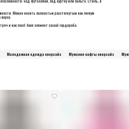
ослойности: над футболкой, под куртку или пальто. Стиль, в
ности. Можно носить полностью расстегнутым как легкую
 верха.
реч и как must-have элемент casual-гардероба.
Молодежная одежда оверсайз
Мужские кофты оверсайз
Муж