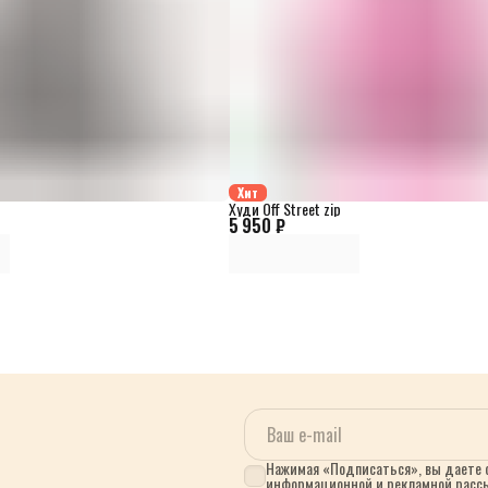
Хит
Худи Off Street zip
5 950 ₽
Нажимая «Подписаться», вы даете с
информационной и рекламной расс