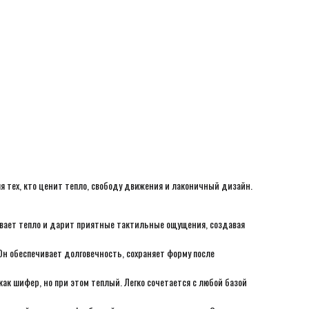
многослойности: над футболкой, под куртку или пальто. Стиль, в котор
можно расслабиться.
·
Практичная молния:
Полная застежка-молния добавляет удобства и
вариативности. Можно носить полностью расстегнутым как легкую куртк
приоткрыть для более динамичного образа или застегнуть до самого ве
Идеально для: прогулок, отдыха дома, поездок на машине, неформальн
встреч и как must-have элемент casual-гардероба.
я тех, кто ценит тепло, свободу движения и лаконичный дизайн.
вает тепло и дарит приятные тактильные ощущения, создавая
н обеспечивает долговечность, сохраняет форму после
как шифер, но при этом теплый. Легко сочетается с любой базой