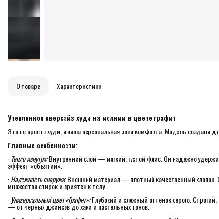
О товаре
Характеристики
Утепленное оверсайз худи на молнии в цвете графит
Это не просто худи, а ваша персональная зона комфорта. Модель создана дл
Главные особенности:
·
Тепло изнутри:
Внутренний слой — мягкий, густой флис. Он надежно удержи
эффект «объятий».
·
Надежность снаружи
: Внешний материал — плотный качественный хлопок. О
множества стирок и приятен к телу.
·
Универсальный цвет «Графит»:
Глубокий и сложный оттенок серого. Строгий, 
— от черных джинсов до хаки и пастельных тонов.