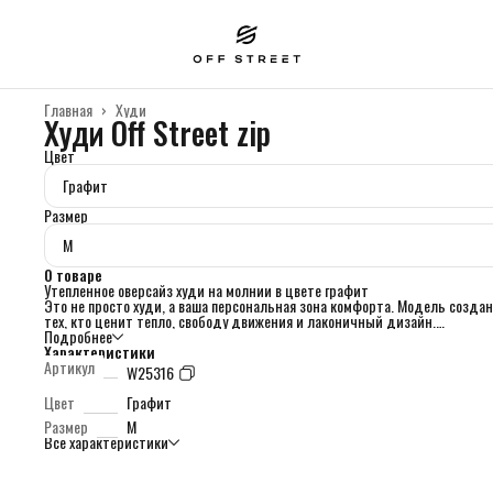
Главная
›
Худи
Худи Off Street zip
Цвет
Графит
Размер
M
О товаре
Утепленное оверсайз худи на молнии в цвете графит
Это не просто худи, а ваша персональная зона комфорта. Модель созда
тех, кто ценит тепло, свободу движения и лаконичный дизайн.
Главные особенности:
Подробнее
·
Характеристики
Тепло изнутри:
Внутренний слой — мягкий, густой флис. Он надежно
удерживает тепло и дарит приятные тактильные ощущения, создавая
Артикул
W25316
эффект «объятий».
·
Надежность снаружи
: Внешний материал — плотный качественный хл
Цвет
Графит
Он обеспечивает долговечность, сохраняет форму после множества стир
Размер
M
приятен к телу.
Все характеристики
·
Универсальный цвет «Графит»:
Глубокий и сложный оттенок серого.
Строгий, как шифер, но при этом теплый. Легко сочетается с любой баз
от черных джинсов до хаки и пастельных тонов.
·
Свободный оверсайз крой:
Дарит полную свободу движений. Идеален 