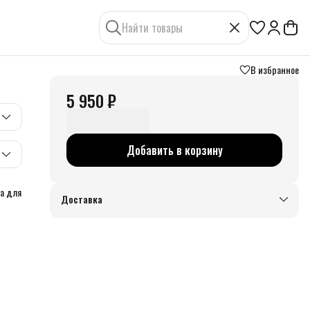
В избранное
5 950 ₽
Добавить в корзину
на для
Доставка
опок.
ок и
ой —
для