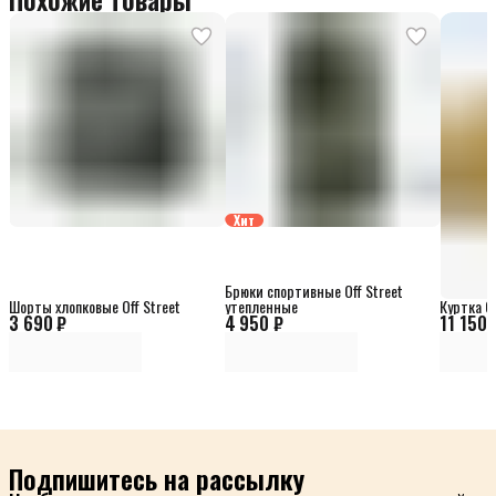
Хит
Брюки спортивные Off Street
Шорты хлопковые Off Street
утепленные
Куртка Of
3 690 ₽
4 950 ₽
11 150 
Подпишитесь на рассылку