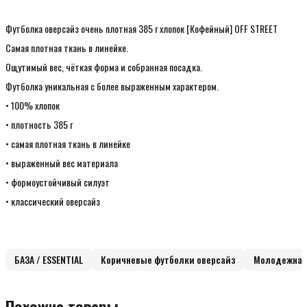
Футболка оверсайз очень плотная 385 г хлопок [Кофейный] OFF STREET
Самая плотная ткань в линейке.
Ощутимый вес, чёткая форма и собранная посадка.
Футболка уникальная с более выраженным характером.
• 100% хлопок
• плотность 385 г
• самая плотная ткань в линейке
• выраженный вес материала
• формоустойчивый силуэт
• классический оверсайз
БАЗА / ESSENTIAL
Коричневые футболки оверсайз
Молодежная
Похожие товары