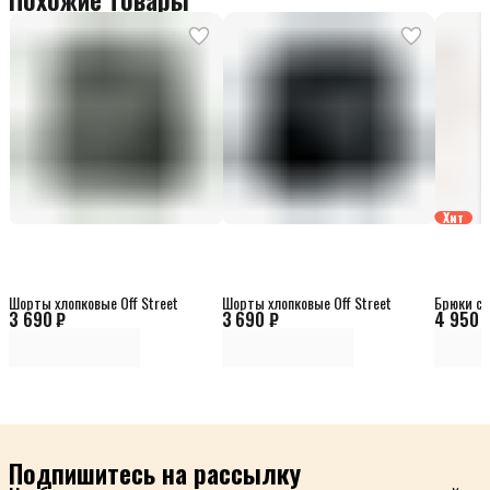
Хит
Шорты хлопковые Off Street
Шорты хлопковые Off Street
Брюки сп
3 690 ₽
3 690 ₽
4 950 
Подпишитесь на рассылку