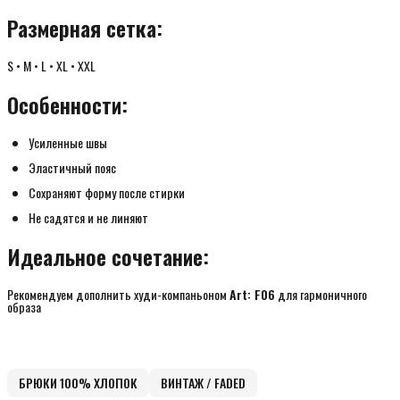
Размерная сетка:
S • M • L • XL • XXL
Особенности:
Усиленные швы
Эластичный пояс
Сохраняют форму после стирки
Не садятся и не линяют
Идеальное сочетание:
Рекомендуем дополнить худи-компаньоном
Art: F06
для гармоничного
образа
БРЮКИ 100% ХЛОПОК
ВИНТАЖ / FADED