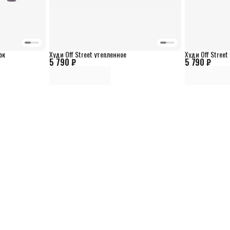
ок
Худи Off Street утепленное
Худи Off Street
5 790 ₽
5 790 ₽