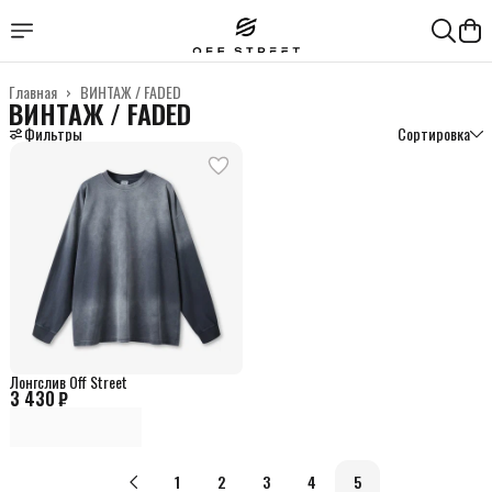
Главная
›
ВИНТАЖ / FADED
ВИНТАЖ / FADED
Фильтры
Сортировка
Лонгслив Off Street
3 430 ₽
1
2
3
4
5